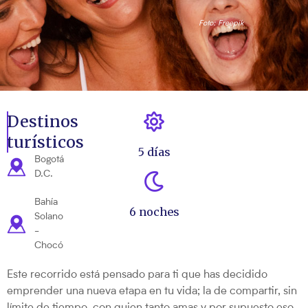
Foto: Freepik
Destinos
turísticos
5 días
Bogotá
D.C.
Bahía
6 noches
Solano
-
Chocó
Este recorrido está pensado para ti que has decidido
emprender una nueva etapa en tu vida; la de compartir, sin
límite de tiempo, con quien tanto amas y por supuesto eso